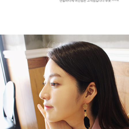
연말파티에 여신님은 고객님입니다 후훗 ^-^*