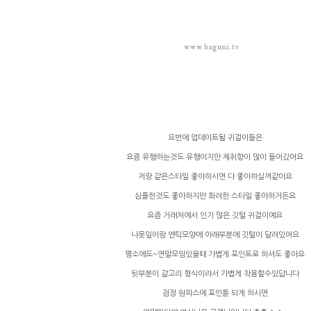
요번에 업데이트될 귀걸이들은
요즘 유행하는것도 유행이지만 제취향이 많이 들어갔어요
저랑 같은스타일 좋아하시면 다 좋아하실꺼같아요
심플한것도 좋아하지만 화려한 스타일 좋아하거든요
요즘 거래처에서 인기 많은 깃털 귀걸이예요
나뭇잎이랑 엔틱모양에 아래부분에 깃털이 달려있어요
평소에도~연말모임있을때 가볍게 포인트로 하셔도 좋아요
뒷부분이 갈고리 형식이라서 가볍게 착용할수있답니다
검정 원피스에 포인튿 되게 하시면