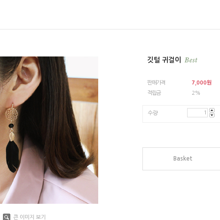
깃털 귀걸이
판매가격
7,000
원
적립금
2%
수량
Basket
큰 이미지 보기