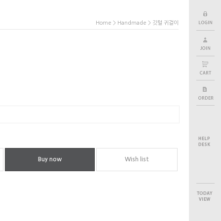
>
> 깃털 귀걸이
Home
Handmade
Buy now
Wish list