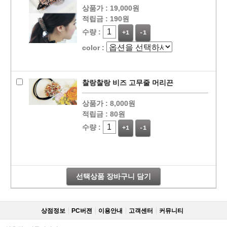
상품가 :
19,000원
적립금 :
190원
수량 :
+1
-1
color :
찰랑찰랑 비즈 고무줄 머리끈
상품가 :
8,000원
적립금 :
80원
수량 :
+1
-1
선택상품 장바구니 담기
상점정보
PC버젼
이용안내
고객센터
커뮤니티