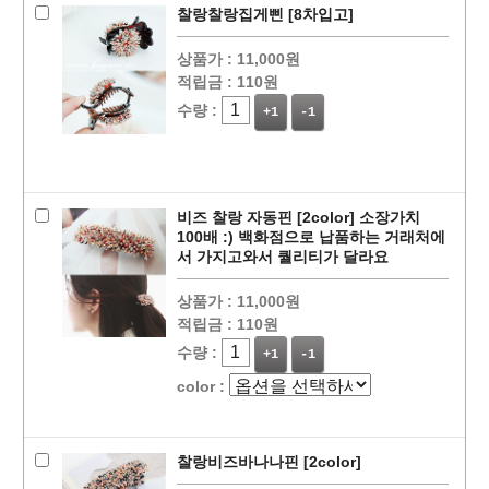
찰랑찰랑집게삔 [8차입고]
상품가 :
11,000원
적립금 :
110원
수량 :
+1
-1
비즈 찰랑 자동핀 [2color] 소장가치
100배 :) 백화점으로 납품하는 거래처에
서 가지고와서 퀄리티가 달라요
상품가 :
11,000원
적립금 :
110원
수량 :
+1
-1
color :
찰랑비즈바나나핀 [2color]