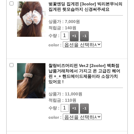
벚꽃엔딩 집게핀 [3color] 빅리본무늬의
집게핀 뒷모습까지 신경써주세요
상품가 :
7,000원
적립금 :
140원
수량 :
+1
-1
color :
찰랑비즈머리핀 Ver.2 [2color] 백화점
납품거래처에서 가지고 온 고급진 헤어
핀 +_+ 핸드메이드제품이라 소장가치
있어요 !
상품가 :
11,000원
적립금 :
110원
수량 :
+1
-1
color :